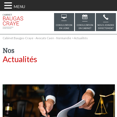
MENU
CONSULTATION
CONSULTATION
NOUS JOINDRE
EN LIGNE
EN CABINET
DIRECTEMENT
Cabinet Baugas-Craye - Avocats Caen - Normandie
>
Actualités
Nos
Actualités