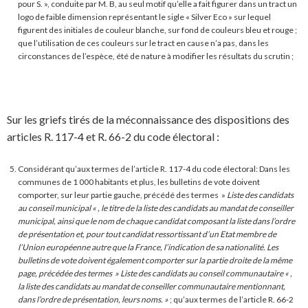
pour S. », conduite par M. B, au seul motif qu’elle a fait figurer dans un tract un
logo de faible dimension représentant le sigle « Silver Eco » sur lequel
figurent des initiales de couleur blanche, sur fond de couleurs bleu et rouge ;
que l’utilisation de ces couleurs sur le tract en cause n’a pas, dans les
circonstances de l’espèce, été de nature à modifier les résultats du scrutin ;
Sur les griefs tirés de la méconnaissance des dispositions des
articles R. 117-4 et R. 66-2 du code électoral :
Considérant qu’aux termes de l’article R. 117-4 du code électoral: Dans les
communes de 1 000 habitants et plus, les bulletins de vote doivent
comporter, sur leur partie gauche, précédé des termes »
Liste des candidats
au conseil municipal « , le titre de la liste des candidats au mandat de conseiller
municipal, ainsi que le nom de chaque candidat composant la liste dans l’ordre
de présentation et, pour tout candidat ressortissant d’un Etat membre de
l’Union européenne autre que la France, l’indication de sa nationalité. Les
bulletins de vote doivent également comporter sur la partie droite de la même
page, précédée des termes » Liste des candidats au conseil communautaire « ,
la liste des candidats au mandat de conseiller communautaire mentionnant,
dans l’ordre de présentation, leurs noms. »
; qu’aux termes de l’article R. 66-2