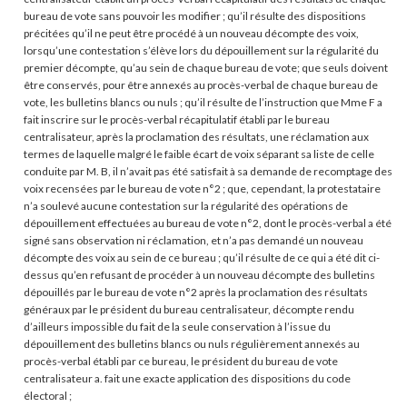
bureau de vote sans pouvoir les modifier ; qu’il résulte des dispositions
précitées qu’il ne peut être procédé à un nouveau décompte des voix,
lorsqu’une contestation s’élève lors du dépouillement sur la régularité du
premier décompte, qu’au sein de chaque bureau de vote; que seuls doivent
être conservés, pour être annexés au procès-verbal de chaque bureau de
vote, les bulletins blancs ou nuls ; qu’il résulte de l’instruction que Mme F a
fait inscrire sur le procès-verbal récapitulatif établi par le bureau
centralisateur, après la proclamation des résultats, une réclamation aux
termes de laquelle malgré le faible écart de voix séparant sa liste de celle
conduite par M. B, il n’avait pas été satisfait à sa demande de recomptage des
voix recensées par le bureau de vote n°2 ; que, cependant, la protestataire
n’a soulevé aucune contestation sur la régularité des opérations de
dépouillement effectuées au bureau de vote n°2, dont le procès-verbal a été
signé sans observation ni réclamation, et n’a pas demandé un nouveau
décompte des voix au sein de ce bureau ; qu’il résulte de ce qui a été dit ci-
dessus qu’en refusant de procéder à un nouveau décompte des bulletins
dépouillés par le bureau de vote n°2 après la proclamation des résultats
généraux par le président du bureau centralisateur, décompte rendu
d’ailleurs impossible du fait de la seule conservation à l’issue du
dépouillement des bulletins blancs ou nuls régulièrement annexés au
procès-verbal établi par ce bureau, le président du bureau de vote
centralisateur a. fait une exacte application des dispositions du code
électoral ;