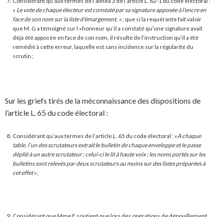
Considérant qu’aux termes de l’alinéa 3 de l’article L. 62-1 du code électoral :
«
Le vote de chaque électeur est constaté par sa signature apposée à l’encre en
face de son nom sur la liste d’émargement. »
; que si la requérante fait valoir
que M. G a témoigné sur l »honneur qu’il a constaté qu’une signature avait
déjà été apposée en face de son nom, il résulte de l’instruction qu’il a été
remédié à cette erreur, laquelle est sans incidence sur la régularité du
scrutin ;
Sur les griefs tirés de la méconnaissance des dispositions de
l’article L. 65 du code électoral :
Considérant qu’aux termes de l’article L. 65 du code électoral : «
A chaque
table, l’un des scrutateurs extrait le bulletin de chaque enveloppe et le passe
déplié à un autre scrutateur ; celui-ci le lit à haute voix ; les noms portés sur les
bulletins sont relevés par deux scrutateurs au moins sur des listes préparées à
cet effet
»;
Considérant que Mme F soutient que lors des opérations de dépouillement,