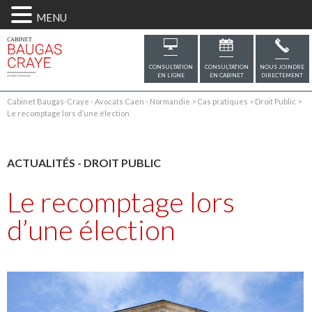
MENU
CONSULTATION
CONSULTATION
NOUS JOINDRE
EN LIGNE
EN CABINET
DIRECTEMENT
Cabinet Baugas-Craye - Avocats Caen - Normandie
>
Cas pratiques
>
Droit Public
>
Le recomptage lors d’une élection
ACTUALITÉS
-
DROIT PUBLIC
Le recomptage lors
d’une élection