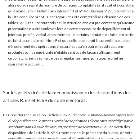
alors qu’au regard du nombre de bulletins comptabilisés, il avait été constaté
qu’il manquait un bulletin aux tables n° 1 et n° 4 du bureau n°2, un bulletin de
la liste conduite par M. B. est apparu et a été comptabilisé à chacune de ces
tables ; qu’il résulte toutefois de l’instruction et n’est pas contesté qu’aucune
protestation n’a été soulevée lors de cette procédure de dépouillement ni
jointe au procès-verbal, alors même que certains scrutateurs faisaient partie
de la liste conduite par Mme F et que celle-ci assurait la surveillance du bon
déroulement des opérations électorales ; qu’en outre, les attestations
produites par la requérante n’établissent pas de façon suffisamment
circonstanciée la réalité de ces irrégularités ; que, par suite, le grief ne
saurait être accueilli ;
Sur les griefs tirés de la méconnaissance des dispositions des
articles R. 67 et R. 69 du code électoral :
Considérant que selon l’article R. 67 dudit code : «
Immédiatement après la fin
du dépouillement, le procès-verbal des opérations électorales est rédigé par le
secrétaire dans la salle de vote, en présence des électeurs.
»:, qu’en vertu des
dispositions de l’article R. 69 du même code, le président du bureau de vote
centralisateur établit un procès-verbal récapitulatif des résultats de chaque