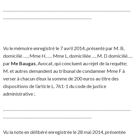
……………………………………………………………………………………………
……………………………………………………………….
Vu le mémoire enregistré le 7 avril 2014, présenté par M. B,
domicilié …., Mme H, …. Mme L, domiciliée …, M. D domicilié…,
par
Me Baugas
, Avocat, qui concluent au rejet de la requête;
M. et autres demandent au tribunal de condamner Mme F à
verser à chacun d’eux la somme de 200 euros au titre des
dispositions de l’article L. 761-1 du code de justice
administrative ;
……………………………………………………………………………………………
……………………………………………………………….
Vu la note en délibéré enregistrée le 28 mai 2014, présentée