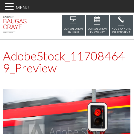
MENU
CONSULTATION
CONSULTATION
NOUS JOINDRE
EN LIGNE
EN CABINET
DIRECTEMENT
AdobeStock_11708464
9_Preview