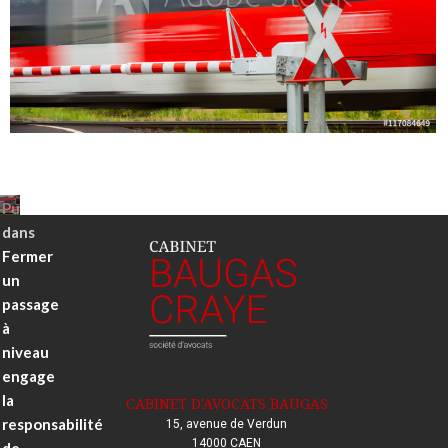
Publié
Taille
19 septembre 2018
1000 × 667
le
réelle
Navigation
Publié
de
dans
l’article
Fermer
un
passage
à
niveau
engage
la
CABINET D'AVOCATS BAUGAS
responsabilité
15, avenue de Verdun
14000 CAEN
de