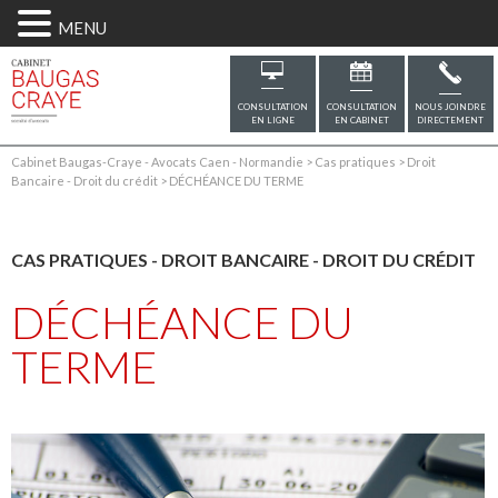
MENU
CONSULTATION
CONSULTATION
NOUS JOINDRE
EN LIGNE
EN CABINET
DIRECTEMENT
Cabinet Baugas-Craye - Avocats Caen - Normandie
>
Cas pratiques
>
Droit
Bancaire - Droit du crédit
>
DÉCHÉANCE DU TERME
CAS PRATIQUES
-
DROIT BANCAIRE - DROIT DU CRÉDIT
DÉCHÉANCE DU
TERME