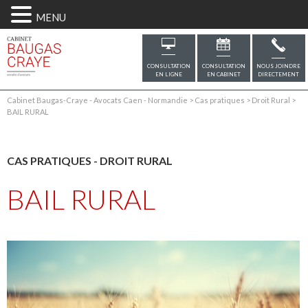
MENU
CONSULTATION
CONSULTATION
NOUS JOINDRE
EN LIGNE
EN CABINET
DIRECTEMENT
Cabinet Baugas-Craye - Avocats Caen - Normandie
>
Cas pratiques
>
Droit Rural
>
BAIL RURAL
CAS PRATIQUES
-
DROIT RURAL
BAIL RURAL