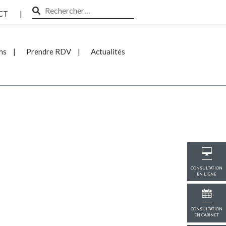
Rechercher :
CT
|
ns
Prendre RDV
Actualités
CONSULTATION
EN LIGNE
CONSULTATION
EN CABINET