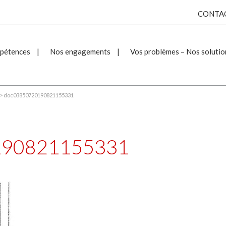
CONTA
pétences
Nos engagements
Vos problèmes – Nos solutio
>
doc03850720190821155331
190821155331