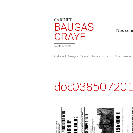
Nos com
Cabinet Baugas-Craye - Avocats Caen - Normandie
doc03850720