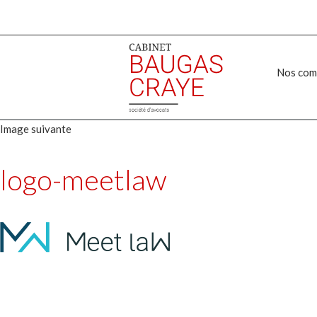
Nos com
Image suivante
logo-meetlaw
Publié
Taille
28 octobre 2020
240 × 43