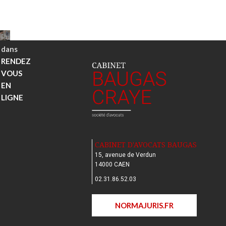
le
réelle
Navigation
Publié
de
dans
l’article
RENDEZ
VOUS
EN
LIGNE
CABINET D'AVOCATS BAUGAS
15, avenue de Verdun
14000 CAEN
02.31.86.52.03
NORMAJURIS.FR