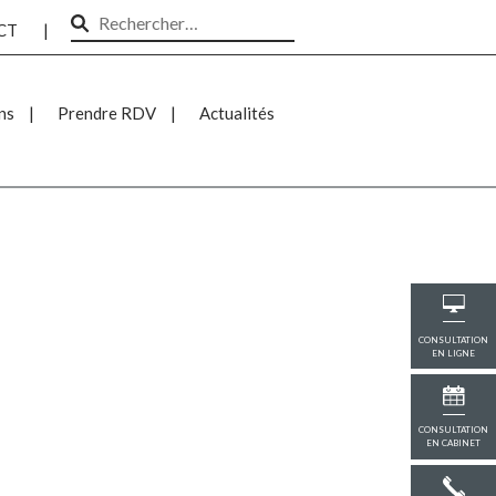
Rechercher :
CT
|
ns
Prendre RDV
Actualités
CONSULTATION
EN LIGNE
CONSULTATION
EN CABINET