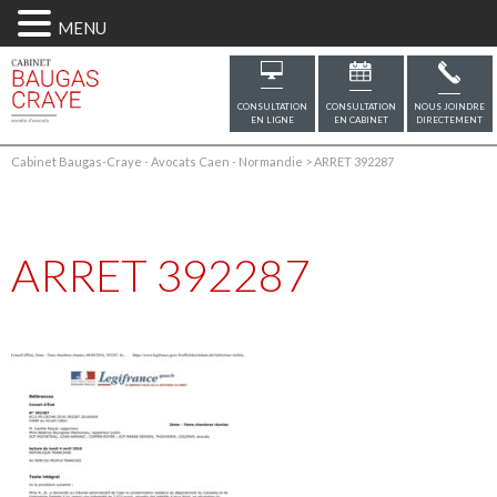
MENU
CONSULTATION
CONSULTATION
NOUS JOINDRE
EN LIGNE
EN CABINET
DIRECTEMENT
Cabinet Baugas-Craye - Avocats Caen - Normandie
>
ARRET 392287
ARRET 392287